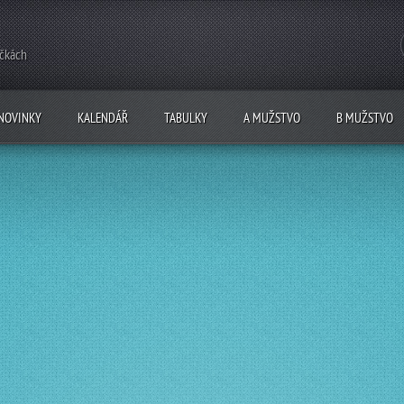
ečkách
NOVINKY
KALENDÁŘ
TABULKY
A MUŽSTVO
B MUŽSTVO