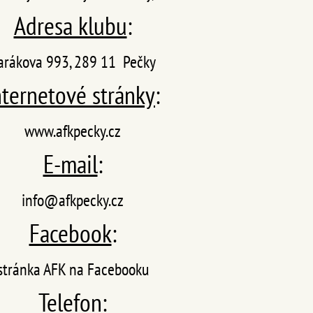
Adresa klubu
:
arákova 993, 289 11 Pečky
nternetové stránky
:
www.afkpecky.cz
E-mail
:
info@afkpecky.cz
Facebook
:
stránka AFK na Facebooku
Telefon
: