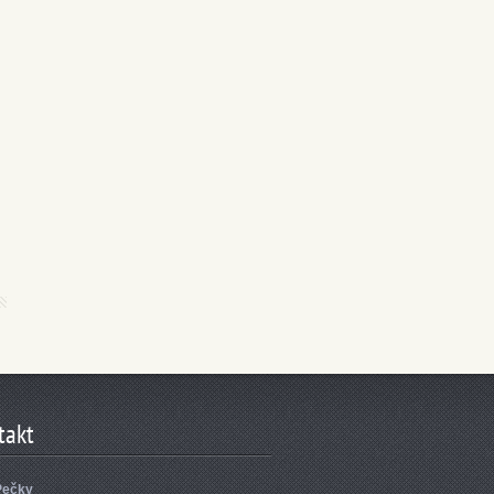
takt
Pečky