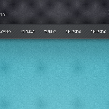
ečkách
NOVINKY
KALENDÁŘ
TABULKY
A MUŽSTVO
B MUŽSTVO