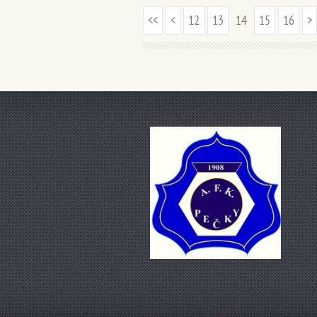
<<
<
12
13
14
15
16
>