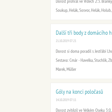
Dorost prohrál ve Vrdech 2:3. Branky:
Soukup, Helák, Sosvor, Helák, Holub,
Další tři body z domácího h
21.10.2019 07:21
Dorost si doma poradil s Jestřábí Lho
Sestava: Cmár - Havelka, Stuchlík, Z
Marek, Müller
Góly na konci poločasů
14.10.2019 07:11
Dorost zvítězil ve Velkém Oseku 3:0, 