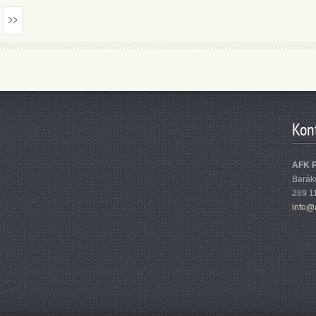
>>
Kon
AFK 
Barák
289 1
info@