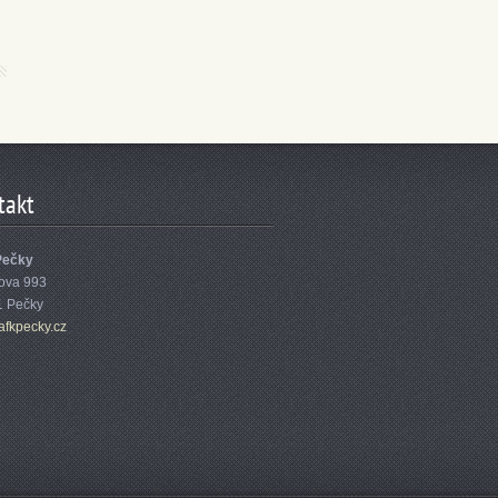
takt
Pečky
ova 993
1 Pečky
afk
pecky.cz