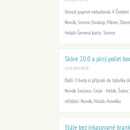
Dorost poprvé nebodoval. V Českém B
Novák, Sosvor, Soukup, Pikner, Zborní
Holub Červená karta: Sosvor
Skóre 20:0 a plný počet bo
11.09.2019 09:38
Další 3 body si připsali do tabulky do
Novák Sestava: Cmár - Helák, Švára, 
střídání: Novák, Holub, Havelka
Stále bez inkasované bran