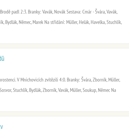
rodě padl 2:3. Branky: Vavák, Novák Sestava: Cmár - Švára, Vavák,
k, Bydlák, Němec, Marek Na střídání: Müller, Helák, Havelka, Stuchlík,
dů
rostenci. V Mnichovicích zvítězili 4:0. Branky: Švára, Zborník, Müller,
Sosvor, Stuchlík, Bydlák, Zborník, Vavák, Müller, Soukup, Němec Na
ky