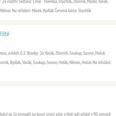
 2x vlastní Sestava: Cmár - Havelka, Stuchlík, Zborník, Müller, Vavák,
 Němec Na střídání: Marek, Bydlák Červená karta: Stuchlík
řiště
tou, zvítězil 6:2. Branky: 2x Vavák, Zborník, Soukup, Sosvor, Holub
borník, Bydlák, Vavák, Soukup, Sosvor, Helák, Němec, Holub Na střídání:
když se 2x prosadil na konci první půle a třetí gól přidal v 90. minutě