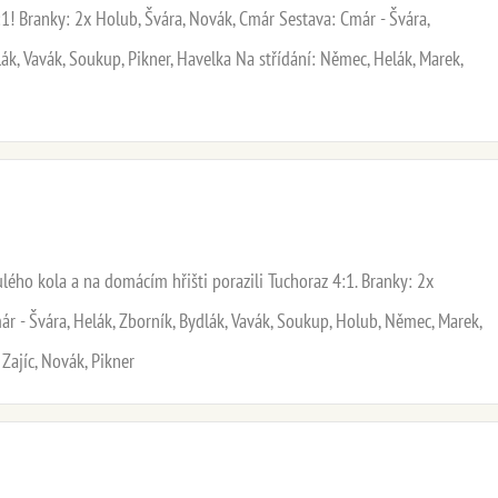
 5:1! Branky: 2x Holub, Švára, Novák, Cmár Sestava: Cmár - Švára,
lák, Vavák, Soukup, Pikner, Havelka Na střídání: Němec, Helák, Marek,
lého kola a na domácím hřišti porazili Tuchoraz 4:1. Branky: 2x
ár - Švára, Helák, Zborník, Bydlák, Vavák, Soukup, Holub, Němec, Marek,
 Zajíc, Novák, Pikner