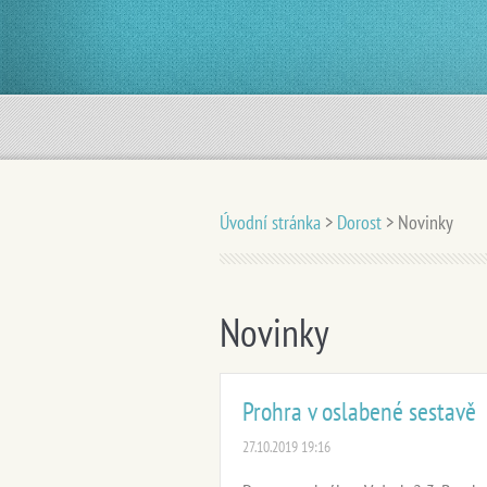
Úvodní stránka
>
Dorost
>
Novinky
Novinky
Prohra v oslabené sestavě
27.10.2019 19:16