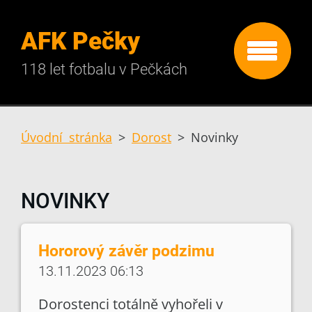
AFK Pečky
118 let fotbalu v Pečkách
Úvodní stránka
>
Dorost
>
Novinky
NOVINKY
Hororový závěr podzimu
13.11.2023 06:13
Dorostenci totálně vyhořeli v