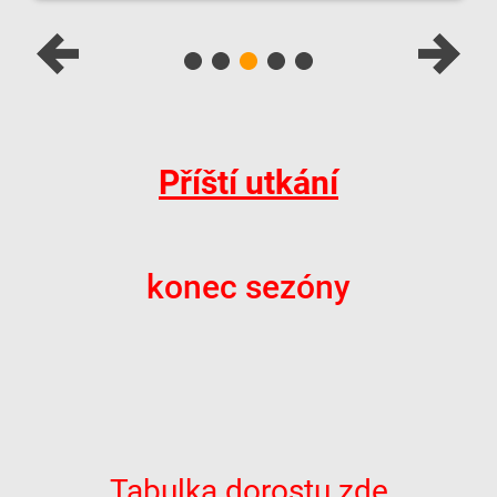
Příští utkání
konec sezóny
Tabulka dorostu zde