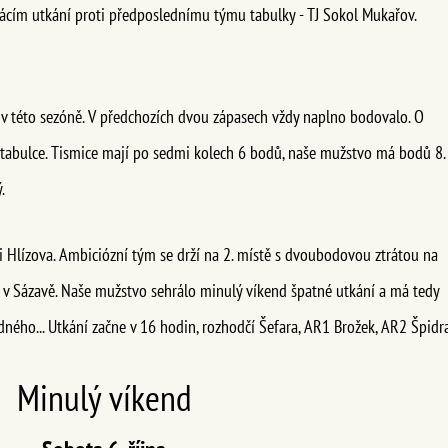
mácím utkání proti předposlednímu týmu tabulky - TJ Sokol Mukařov.
í v této sezóně. V předchozích dvou zápasech vždy naplno bodovalo. O
tabulce. Tismice mají po sedmi kolech 6 bodů, naše mužstvo má bodů 8.
.
ti Hlízova. Ambiciózní tým se drží na 2. místě s dvoubodovou ztrátou na
d v Sázavě. Naše mužstvo sehrálo minulý víkend špatné utkání a má tedy
dného... Utkání začne v 16 hodin, rozhodčí Šefara, AR1 Brožek, AR2 Špidra
Minulý víkend