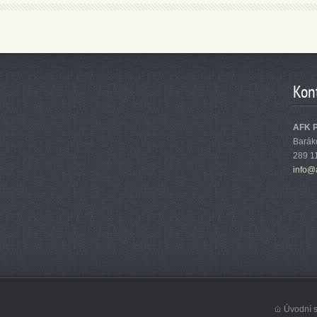
Kon
AFK 
Barák
289 1
info@
Úvodní s