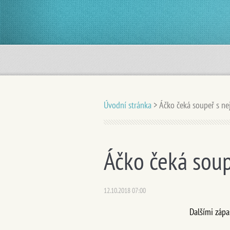
Úvodní stránka
>
Áčko čeká soupeř s ne
Áčko čeká soup
12.10.2018 07:00
Dalšími zápa