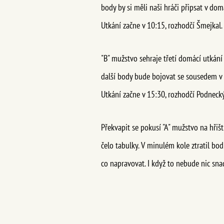
body by si měli naši hráči připsat v do
Utkání začne v 10:15, rozhodčí Šmejkal.
"B" mužstvo sehraje třetí domácí utkán
další body bude bojovat se sousedem v 
Utkání začne v 15:30, rozhodčí Podnecký
Překvapit se pokusí "A" mužstvo na hřiš
čelo tabulky. V minulém kole ztratil bo
co napravovat. I když to nebude nic sna