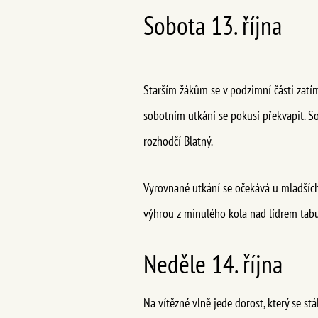
Sobota 13. října
Starším žákům se v podzimní části zatí
sobotním utkání se pokusí překvapit. So
rozhodčí Blatný.
Vyrovnané utkání se očekává u mladších
výhrou z minulého kola nad lídrem tabul
Neděle 14. října
Na vítězné vlně jede dorost, který se stá