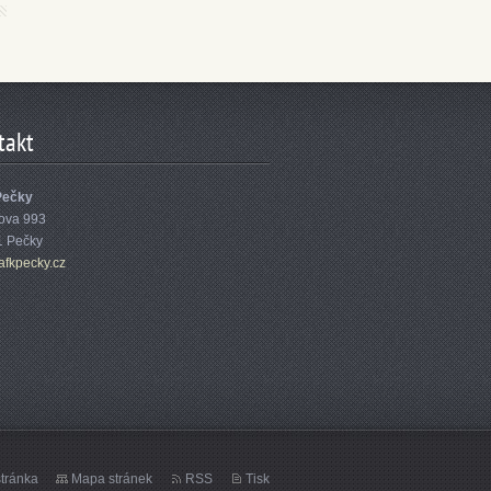
takt
Pečky
ova 993
1 Pečky
afk
pecky.cz
tránka
Mapa stránek
RSS
Tisk