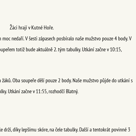
Žáci hrají v Kutné Hoře.
m moc nedaří. V šesti zápasech posbíralo naše mužstvo pouze 4 body. V
upeřem totiž bude aktuálně 2. tým tabulky. Utkání začne v 10:15,
 žáků. Oba soupeře dělí pouze 2 body. Naše mužstvo půjde do utkání s
ky. Utkání začne v 11:55, rozhodčí Blatný.
le drží, díky lepšímu skóre, na čele tabulky. Další a tentokrát povinné 3