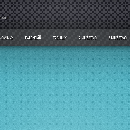
ečkách
NOVINKY
KALENDÁŘ
TABULKY
A MUŽSTVO
B MUŽSTVO