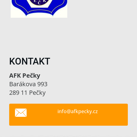
KONTAKT
AFK Pečky
Barákova 993
289 11 Pečky
info@afk
pecky.cz