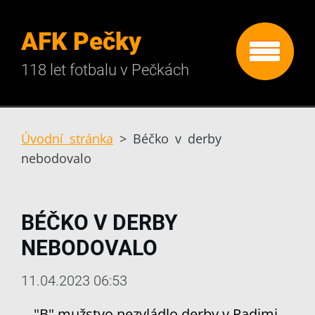
AFK Pečky
118 let fotbalu v Pečkách
Úvodní stránka
>
Béčko v derby
nebodovalo
BÉČKO V DERBY
NEBODOVALO
11.04.2023 06:53
"B" mužstvo nezvládlo derby v Radimi,