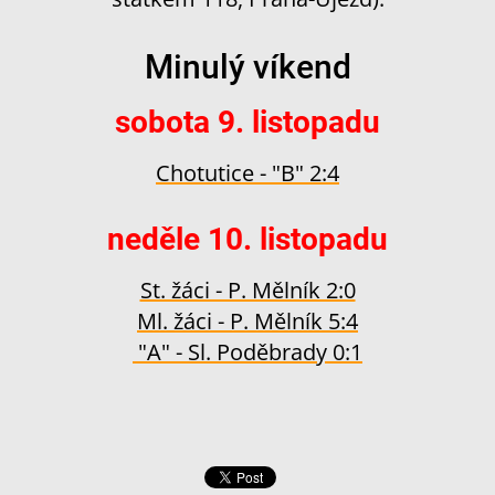
Minulý víkend
sobota 9. listopadu
Chotutice - "B" 2:4
neděle 10. listopadu
St. žáci - P. Mělník 2:0
Ml. žáci - P. Mělník 5:4
"A" - Sl. Poděbrady 0:1