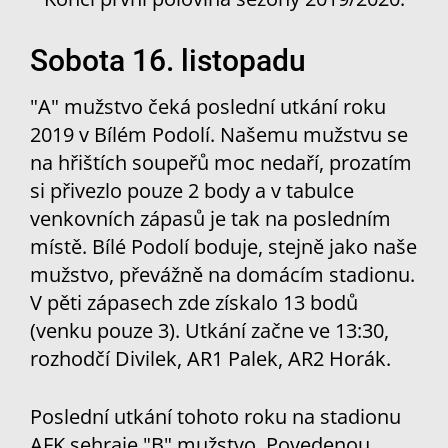
Sobota 16. listopadu
"A" mužstvo čeká poslední utkání roku
2019 v Bílém Podolí. Našemu mužstvu se
na hřištích soupeřů moc nedaří, prozatím
si přivezlo pouze 2 body a v tabulce
venkovních zápasů je tak na posledním
místě. Bílé Podolí boduje, stejně jako naše
mužstvo, převážně na domácím stadionu.
V pěti zápasech zde získalo 13 bodů
(venku pouze 3). Utkání začne ve 13:30,
rozhodčí Divilek, AR1 Palek, AR2 Horák.
Poslední utkání tohoto roku na stadionu
AFK sehraje "B" mužstvo. Povedenou