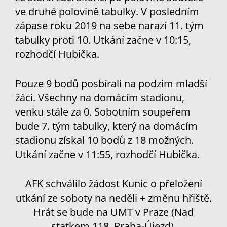
ve druhé polovině tabulky. V posledním
zápase roku 2019 na sebe narazí 11. tým
tabulky proti 10. Utkání začne v 10:15,
rozhodčí Hubička.
Pouze 9 bodů posbírali na podzim mladší
žáci. Všechny na domácím stadionu,
venku stále za 0. Sobotním soupeřem
bude 7. tým tabulky, který na domácím
stadionu získal 10 bodů z 18 možných.
Utkání začne v 11:55, rozhodčí Hubička.
AFK schválilo žádost Kunic o přeložení
utkání ze soboty na neděli + změnu hřiště.
Hrát se bude na UMT v Praze (Nad
statkem 118, Praha-Újezd).