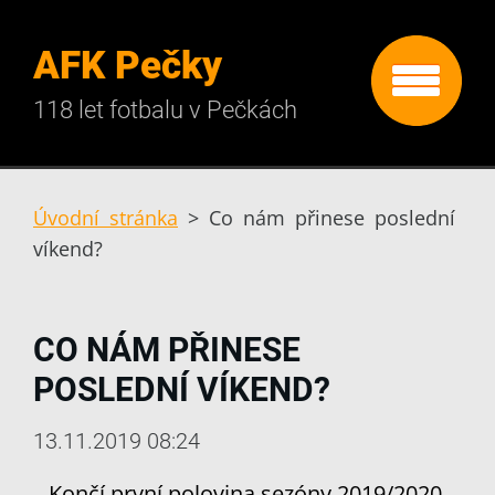
AFK Pečky
118 let fotbalu v Pečkách
Úvodní stránka
>
Co nám přinese poslední
víkend?
CO NÁM PŘINESE
POSLEDNÍ VÍKEND?
13.11.2019 08:24
Končí první polovina sezóny 2019/2020.