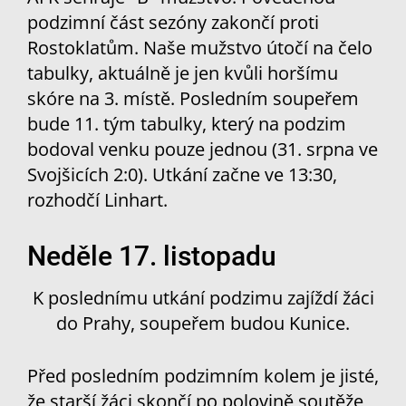
podzimní část sezóny zakončí proti
Rostoklatům. Naše mužstvo útočí na čelo
tabulky, aktuálně je jen kvůli horšímu
skóre na 3. místě. Posledním soupeřem
bude 11. tým tabulky, který na podzim
bodoval venku pouze jednou (31. srpna ve
Svojšicích 2:0). Utkání začne ve 13:30,
rozhodčí Linhart.
Neděle 17. listopadu
K poslednímu utkání podzimu zajíždí žáci
do Prahy, soupeřem budou Kunice.
Před posledním podzimním kolem je jisté,
že starší žáci skončí po polovině soutěže