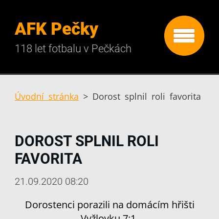
AFK Pečky
118 let fotbalu v Pečkách
Úvodní stránka
>
Dorost splnil roli favorita
DOROST SPLNIL ROLI
FAVORITA
21.09.2020 08:20
Dorostenci porazili na domácím hřišti
Vyžlovku 7:1.