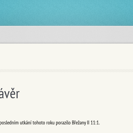
ávěr
osledním utkání tohoto roku porazilo Břežany II 11:1.