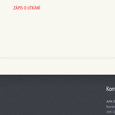
ZÁPIS O UTKÁNÍ
Kon
AFK 
Barák
289 1