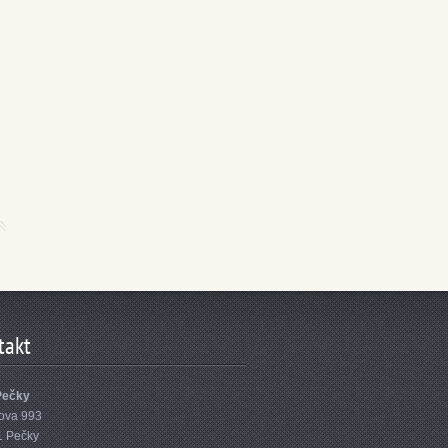
takt
Pečky
ova 993
1 Pečky