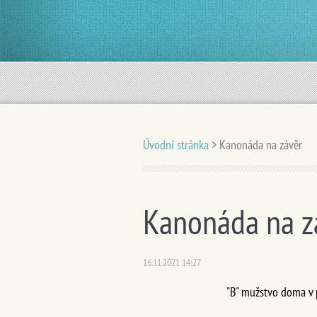
Úvodní stránka
>
Kanonáda na závěr
Kanonáda na z
16.11.2021 14:27
"B" mužstvo doma v p