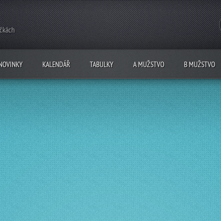
ečkách
NOVINKY
KALENDÁŘ
TABULKY
A MUŽSTVO
B MUŽSTVO