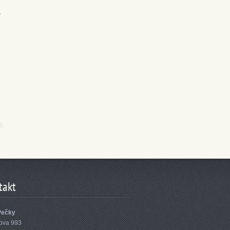
,
takt
Pečky
ova 993