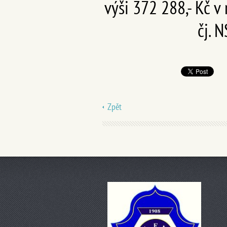
výši 372 288,- Kč 
čj. 
Zpět