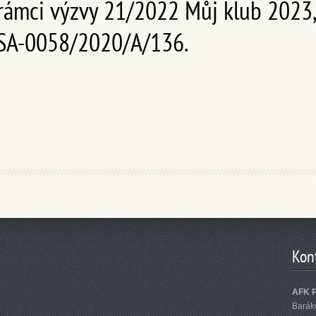
v rámci výzvy 21/2022 Můj klub 2023
NSA-0058/2020/A/136.
Kon
AFK 
Barák