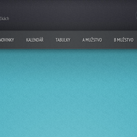
ečkách
NOVINKY
KALENDÁŘ
TABULKY
A MUŽSTVO
B MUŽSTVO