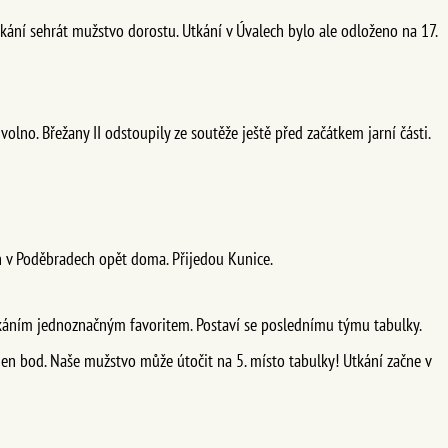
kání sehrát mužstvo dorostu. Utkání v Úvalech bylo ale odloženo na 17.
olno. Břežany II odstoupily ze soutěže ještě před začátkem jarní části.
 v Poděbradech opět doma. Přijedou Kunice.
tkáním jednoznačným favoritem. Postaví se poslednímu týmu tabulky.
den bod. Naše mužstvo může útočit na 5. místo tabulky! Utkání začne v