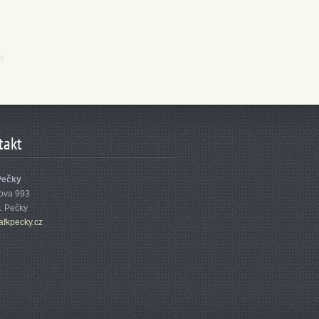
takt
Pečky
ova 993
1 Pečky
afk
pecky.cz