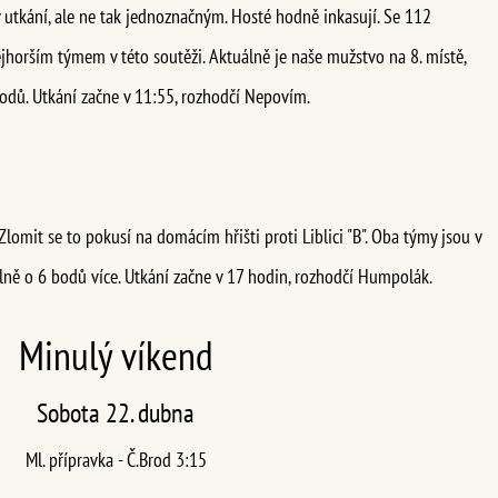
v utkání, ale ne tak jednoznačným. Hosté hodně inkasují. Se 112
horším týmem v této soutěži. Aktuálně je naše mužstvo na 8. místě,
bodů. Utkání začne v 11:55, rozhodčí Nepovím.
Zlomit se to pokusí na domácím hřišti proti Liblici "B". Oba týmy jsou v
lně o 6 bodů více. Utkání začne v 17 hodin, rozhodčí Humpolák.
Minulý víkend
Sobota 22. dubna
Ml. přípravka - Č.Brod 3:15