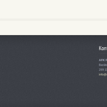
Kon
AFK 
Barák
289 1
info@