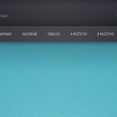
ečkách
NOVINKY
KALENDÁŘ
TABULKY
A MUŽSTVO
B MUŽSTVO