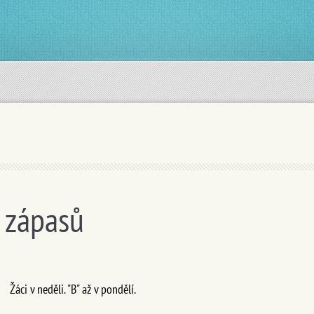
 zápasů
Žáci v neděli. "B" až v pondělí.