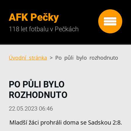
AFK Pečky
118 let fotbalu v Pečkách
Úvodní stránka
>
Po půli bylo rozhodnuto
PO PŮLI BYLO
ROZHODNUTO
22.05.2023 06:46
Mladší žáci prohráli doma se Sadskou 2:8.