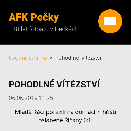
AFK Pečky
118 let fotbalu v Pečkách
Úvodní stránka
>
Pohodlné vítězství
POHODLNÉ VÍTĚZSTVÍ
06.06.2019 11:25
Mladší žáci porazili na domácím hřišti
oslabené Říčany 6:1.