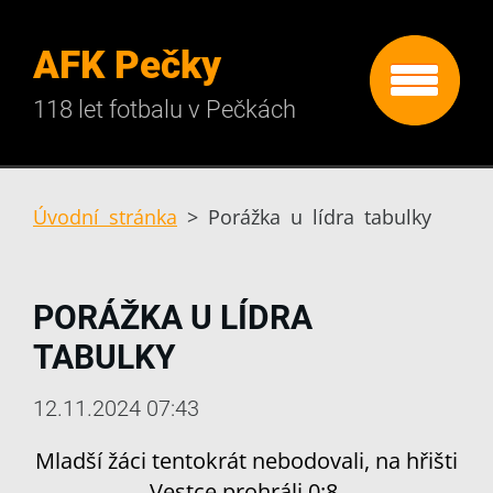
AFK Pečky
118 let fotbalu v Pečkách
Úvodní stránka
>
Porážka u lídra tabulky
PORÁŽKA U LÍDRA
TABULKY
12.11.2024 07:43
Mladší žáci tentokrát nebodovali, na hřišti
Vestce prohráli 0:8.