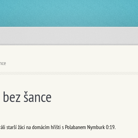
ance
i bez šance
áli starší žáci na domácím hřišti s Polabanem Nymburk 0:19.