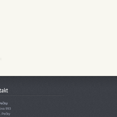
takt
Pečky
ova 993
1 Pečky