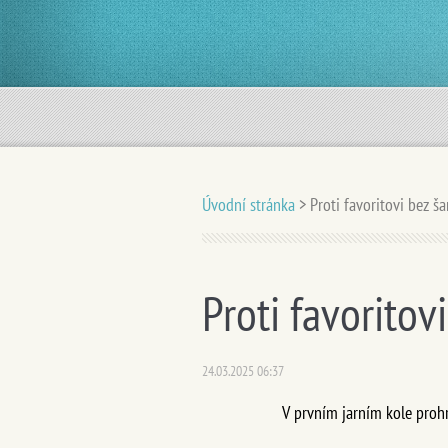
Úvodní stránka
>
Proti favoritovi bez š
Proti favoritov
24.03.2025 06:37
V prvním jarním kole prohr