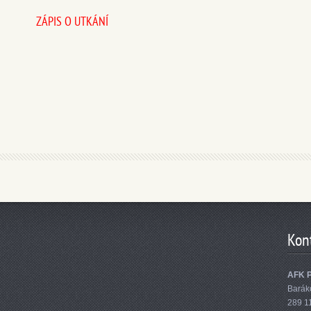
ZÁPIS O UTKÁNÍ
Kon
AFK 
Barák
289 1