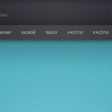
ečkách
NOVINKY
KALENDÁŘ
TABULKY
A MUŽSTVO
B MUŽSTVO