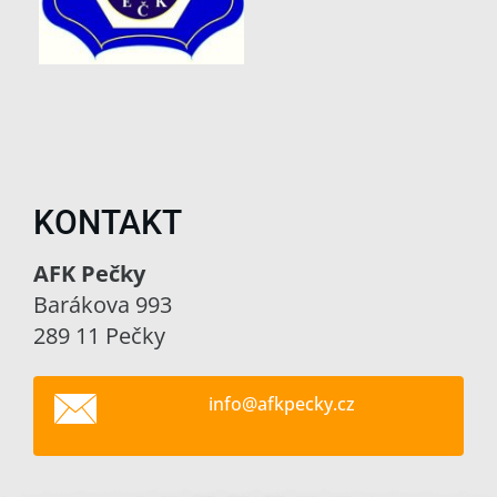
KONTAKT
AFK Pečky
Barákova 993
289 11 Pečky
info@afk
pecky.cz