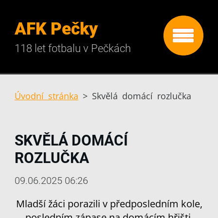
AFK Pečky
118 let fotbalu v Pečkách
Úvodní stránka
>
Skvělá domácí rozlučka
SKVĚLÁ DOMÁCÍ
ROZLUČKA
09.06.2025 06:26
Mladší žáci porazili v předposledním kole,
posledním zápase na domácím hřišti,