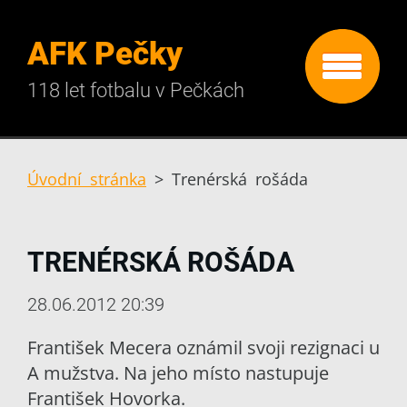
AFK Pečky
118 let fotbalu v Pečkách
Úvodní stránka
>
Trenérská rošáda
TRENÉRSKÁ ROŠÁDA
28.06.2012 20:39
František Mecera oznámil svoji rezignaci u
A mužstva. Na jeho místo nastupuje
František Hovorka.