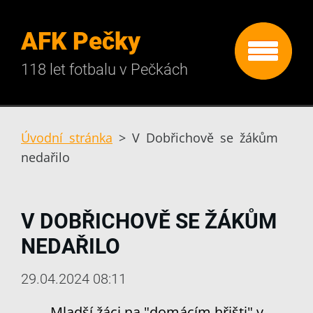
AFK Pečky
118 let fotbalu v Pečkách
Úvodní stránka
>
V Dobřichově se žákům
nedařilo
V DOBŘICHOVĚ SE ŽÁKŮM
NEDAŘILO
29.04.2024 08:11
Mladší žáci na "domácím hřišti" v