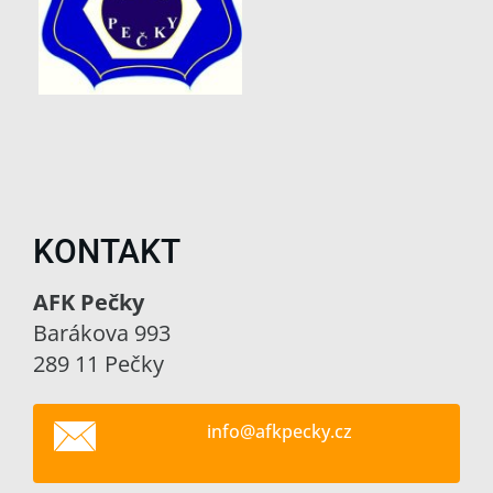
KONTAKT
AFK Pečky
Barákova 993
289 11 Pečky
info@afk
pecky.cz