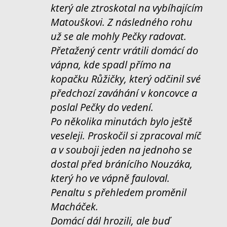
který ale ztroskotal na vybíhajícím
Matouškovi. Z následného rohu
už se ale mohly Pečky radovat.
Přetažený centr vrátili domácí do
vápna, kde spadl přímo na
kopačku Růžičky, který odčinil své
předchozí zaváhání v koncovce a
poslal Pečky do vedení.
Po několika minutách bylo ještě
veseleji. Proskočil si zpracoval míč
a v souboji jeden na jednoho se
dostal před bránícího Nouzáka,
který ho ve vápně fauloval.
Penaltu s přehledem proměnil
Macháček.
Domácí dál hrozili, ale buď