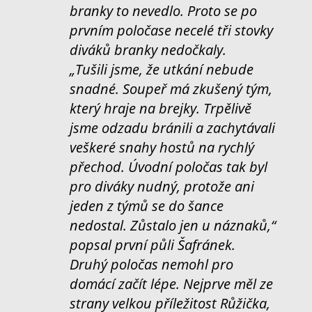
branky to nevedlo. Proto se po
prvním poločase necelé tři stovky
diváků branky nedočkaly.
„Tušili jsme, že utkání nebude
snadné. Soupeř má zkušený tým,
který hraje na brejky. Trpělivě
jsme odzadu bránili a zachytávali
veškeré snahy hostů na rychlý
přechod. Úvodní poločas tak byl
pro diváky nudný, protože ani
jeden z týmů se do šance
nedostal. Zůstalo jen u náznaků,“
popsal první půli Šafránek.
Druhý poločas nemohl pro
domácí začít lépe. Nejprve měl ze
strany velkou příležitost Růžička,