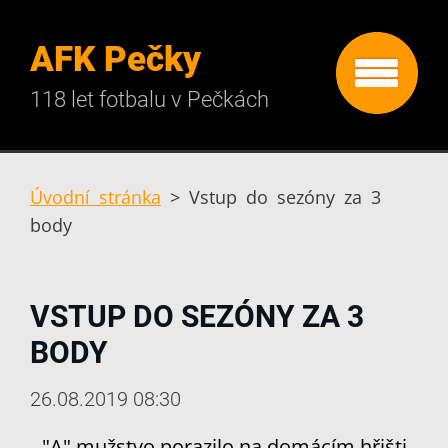
AFK Pečky
118 let fotbalu v Pečkách
Úvodní stránka
>
Vstup do sezóny za 3
body
VSTUP DO SEZÓNY ZA 3
BODY
26.08.2019 08:30
"A" mužstvo porazilo na domácím hřišti