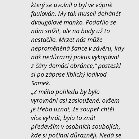
který se uvolnil a byl ve vápně
faulován. My tak museli dohánět
dvougólové manko. Podařilo se
nám snížit, ale na body už to
nestačilo. Mrzet nás může
neproměněná šance v závěru, kdy
náš nedůrazný pokus vykopával
z čáry domácí obránce,“ posteskl
si po zápase liblický lodivod
Samek.
„Z mého pohledu by bylo
vyrovnání asi zasloužené, ovšem
je třeba uznat, že soupeř chtěl
více vyhrát, bylo to znát
především v osobních soubojích,
kde si počínal důrazněji. Nedá se