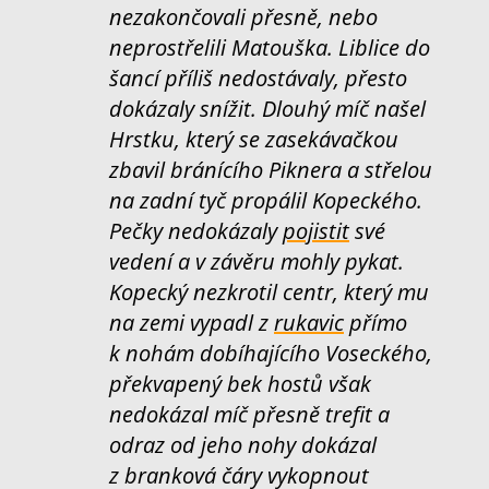
nezakončovali přesně, nebo
neprostřelili Matouška. Liblice do
šancí příliš nedostávaly, přesto
dokázaly snížit. Dlouhý míč našel
Hrstku, který se zasekávačkou
zbavil bránícího Piknera a střelou
na zadní tyč propálil Kopeckého.
Pečky nedokázaly
pojistit
své
vedení a v závěru mohly pykat.
Kopecký nezkrotil centr, který mu
na zemi vypadl z
rukavic
přímo
k nohám dobíhajícího Voseckého,
překvapený bek hostů však
nedokázal míč přesně trefit a
odraz od jeho nohy dokázal
z branková čáry vykopnout