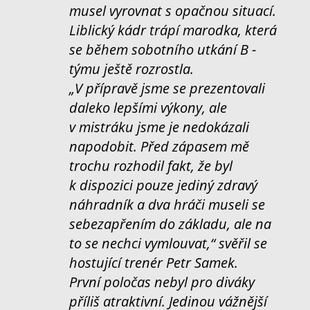
musel vyrovnat s opačnou situací.
Liblický kádr trápí marodka, která
se během sobotního utkání B -
týmu ještě rozrostla.
„V přípravě jsme se prezentovali
daleko lepšími výkony, ale
v mistráku jsme je nedokázali
napodobit. Před zápasem mě
trochu rozhodil fakt, že byl
k dispozici pouze jediný zdravý
náhradník a dva hráči museli se
sebezapřením do základu, ale na
to se nechci vymlouvat,“ svěřil se
hostující trenér Petr Samek.
První poločas nebyl pro diváky
příliš atraktivní. Jedinou vážnější