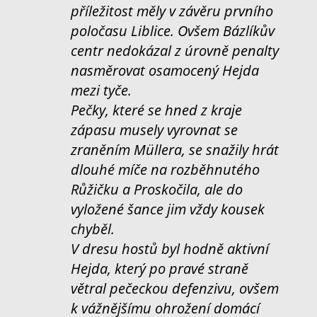
příležitost měly v závěru prvního
poločasu Liblice. Ovšem Bázlíkův
centr nedokázal z úrovně penalty
nasměrovat osamocený Hejda
mezi tyče.
Pečky, které se hned z kraje
zápasu musely vyrovnat se
zraněním Müllera, se snažily hrát
dlouhé míče na rozběhnutého
Růžičku a Proskočila, ale do
vyložené šance jim vždy kousek
chyběl.
V dresu hostů byl hodně aktivní
Hejda, který po pravé straně
větral pečeckou defenzivu, ovšem
k vážnějšímu ohrožení domácí