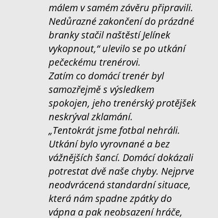
málem v samém závěru připravili.
Nedůrazné zakončení do prázdné
branky stačil naštěstí Jelínek
vykopnout,“ ulevilo se po utkání
pečeckému trenérovi.
Zatím co domácí trenér byl
samozřejmě s výsledkem
spokojen, jeho trenérský protějšek
neskrýval zklamání.
„Tentokrát jsme fotbal nehráli.
Utkání bylo vyrovnané a bez
vážnějších šancí. Domácí dokázali
potrestat dvě naše chyby. Nejprve
neodvrácená standardní situace,
která nám spadne zpátky do
vápna a pak neobsazení hráče,