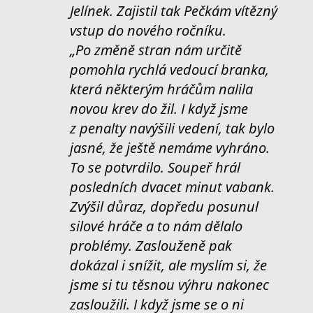
Jelínek. Zajistil tak Pečkám vítězný
vstup do nového ročníku.
„Po změně stran nám určitě
pomohla rychlá vedoucí branka,
která některým hráčům nalila
novou krev do žil. I když jsme
z penalty navýšili vedení, tak bylo
jasné, že ještě nemáme vyhráno.
To se potvrdilo. Soupeř hrál
posledních dvacet minut vabank.
Zvýšil důraz, dopředu posunul
silové hráče a to nám dělalo
problémy. Zaslouženě pak
dokázal i snížit, ale myslím si, že
jsme si tu těsnou výhru nakonec
zasloužili. I když jsme se o ni