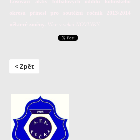
Losovací aktiv fotbalových oddílů kolínského
okresu přinesl pro soutěžní ročník 2013/2014
některé změny.
Více v sekci NOVINKY.
< Zpět