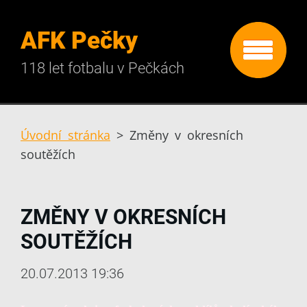
AFK Pečky
118 let fotbalu v Pečkách
Úvodní stránka
>
Změny v okresních
soutěžích
ZMĚNY V OKRESNÍCH
SOUTĚŽÍCH
20.07.2013 19:36