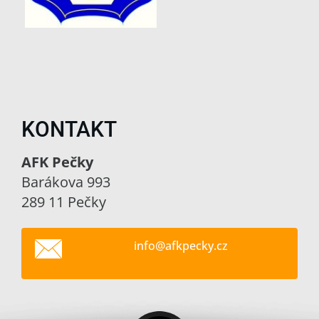
KONTAKT
AFK Pečky
Barákova 993
289 11 Pečky
info@afk
pecky.cz