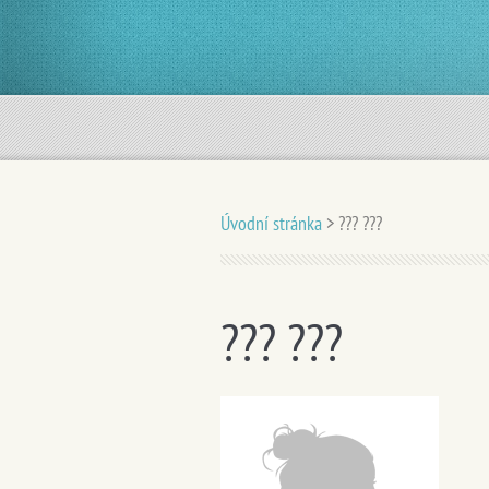
Úvodní stránka
>
??? ???
??? ???