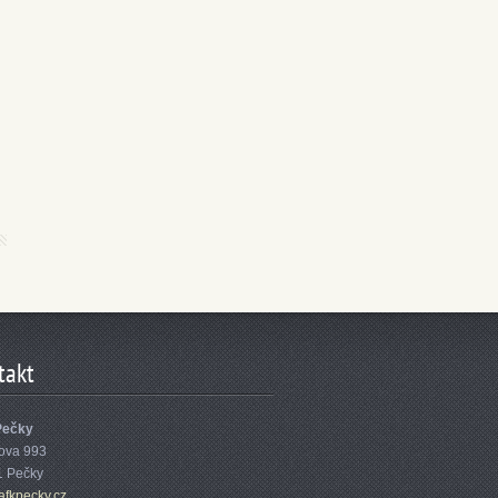
takt
Pečky
ova 993
1 Pečky
afk
pecky.cz