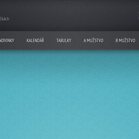
ečkách
NOVINKY
KALENDÁŘ
TABULKY
A MUŽSTVO
B MUŽSTVO