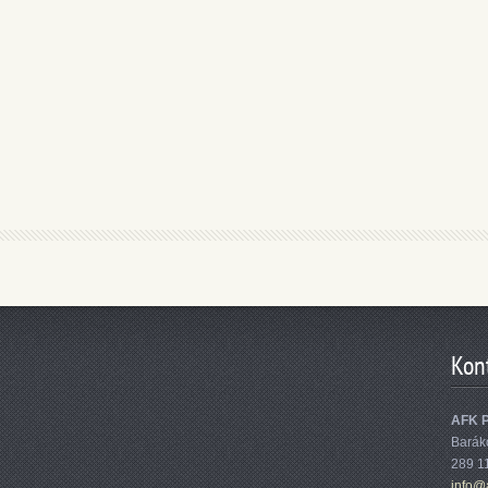
Kon
AFK 
Barák
289 1
info@