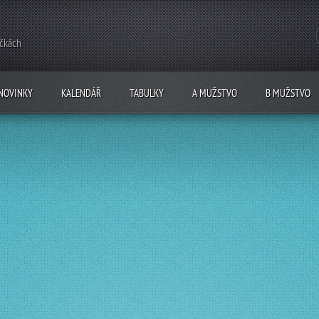
ečkách
NOVINKY
KALENDÁŘ
TABULKY
A MUŽSTVO
B MUŽSTVO