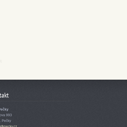
takt
Pečky
ova 993
1 Pečky
afk
pecky.cz