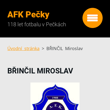
AFK Pečky
118 let fotbalu v Pečkách
Úvodní stránka
>
BŘINČIL Miroslav
BŘINČIL MIROSLAV