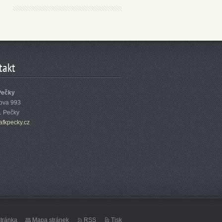
takt
Pečky
ova 993
1 Pečky
afk
pecky.cz
tránka
Mapa stránek
RSS
Tisk