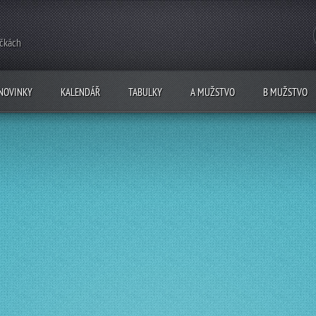
ečkách
NOVINKY
KALENDÁŘ
TABULKY
A MUŽSTVO
B MUŽSTVO