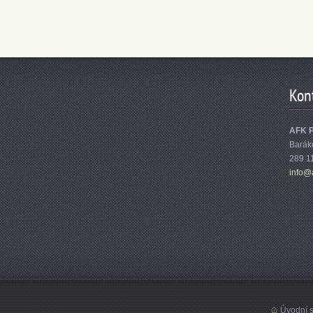
Kon
AFK 
Barák
289 1
info@
Úvodní s