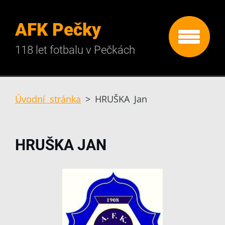
AFK Pečky
118 let fotbalu v Pečkách
Úvodní stránka
>
HRUŠKA Jan
HRUŠKA JAN