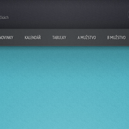
ečkách
NOVINKY
KALENDÁŘ
TABULKY
A MUŽSTVO
B MUŽSTVO