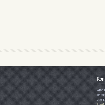
Kon
AFK 
Barák
289 1
info@