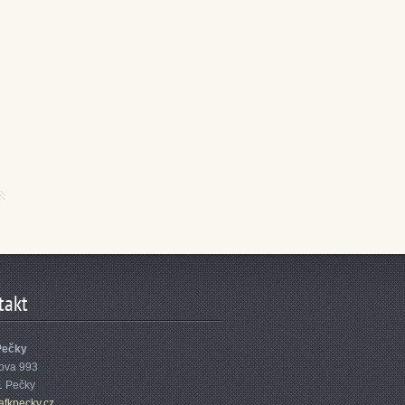
takt
Pečky
ova 993
1 Pečky
afk
pecky.cz