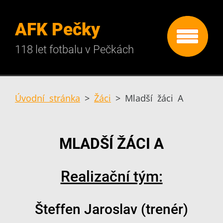
AFK Pečky
118 let fotbalu v Pečkách
Úvodní stránka
>
Žáci
>
Mladší žáci A
MLADŠÍ ŽÁCI A
Realizační tým:
Šteffen Jaroslav (trenér)