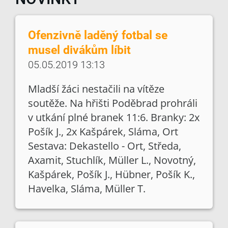
Ofenzivně laděný fotbal se
musel divákům líbit
05.05.2019 13:13
Mladší žáci nestačili na vítěze
soutěže. Na hřišti Poděbrad prohráli
v utkání plné branek 11:6. Branky: 2x
Pošík J., 2x Kašpárek, Sláma, Ort
Sestava: Dekastello - Ort, Středa,
Axamit, Stuchlík, Müller L., Novotný,
Kašpárek, Pošík J., Hübner, Pošík K.,
Havelka, Sláma, Müller T.