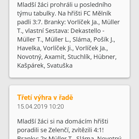
Mladší žáci prohráli u posledního
týmu tabulky. Na hřišti FC Mělník
padli 3:7. Branky: Vorlíček Ja., Müller
T., vlastní Sestava: Dekastello -
Müller T., Müller L., Sláma, Pošík J.,
Havelka, Vorlíček Ji., Vorlíček Ja.,
Novotný, Axamit, Stuchlík, Hübner,
Kašpárek, Svatuška
Třetí výhra v řadě
15.04.2019 10:20
Mladší žáci si na domácím hřišti
poradili se Zelenčí, zvítězili 4:1!
Branky: 2x Müller T., Sláma, Novotný