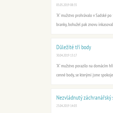
05.05.2019 08:35
"A" mužstvo prohrávalo v Sadské po 1
branky, bohužel pak znovu inkasoval
Důležité tři body
30.04.2019 13:17
"A" mužstvo porazilo na domácím hřiš
cenné body, se kterými jsme spokojeni
Nezvládnutý záchranářský 
23.04.2019 14:03