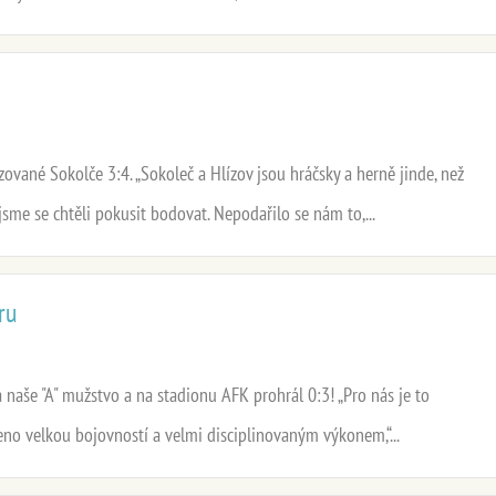
zované Sokolče 3:4. „Sokoleč a Hlízov jsou hráčsky a herně jinde, než
jsme se chtěli pokusit bodovat. Nepodařilo se nám to,...
ru
a naše "A" mužstvo a na stadionu AFK prohrál 0:3! „Pro nás je to
řeno velkou bojovností a velmi disciplinovaným výkonem,“...