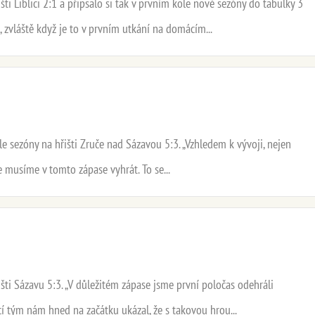
ti Liblici 2:1 a připsalo si tak v prvním kole nové sezóny do tabulky 3
 zvláště když je to v prvním utkání na domácím...
le sezóny na hřišti Zruče nad Sázavou 5:3. „Vzhledem k vývoji, nejen
e musíme v tomto zápase vyhrát. To se...
šti Sázavu 5:3. „V důležitém zápase jsme první poločas odehráli
í tým nám hned na začátku ukázal, že s takovou hrou...