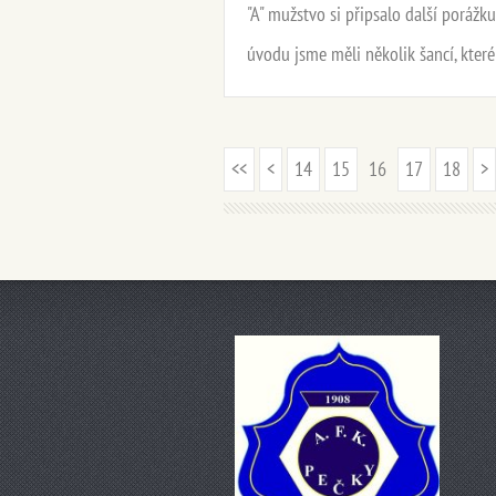
"A" mužstvo si připsalo další porážku
úvodu jsme měli několik šancí, kter
<<
<
14
15
16
17
18
>