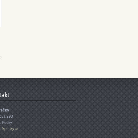
takt
Pečky
ova 993
1 Pečky
afk
pecky.cz