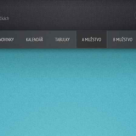
ečkách
NOVINKY
KALENDÁŘ
TABULKY
A MUŽSTVO
B MUŽSTVO