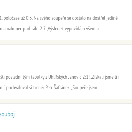
. poločase už 0:3. Na svého soupeře se dostalo na dostřel jediné
o a nakonec prohrálo 2:7. „Výsledek vypovídá o všem a...
ti poslední tým tabulky z Uhlířských Janovic 2:1! „Získali jsme tři
,“ pochvaloval si trenér Petr Šafránek. „Soupeře jsem...
souboj