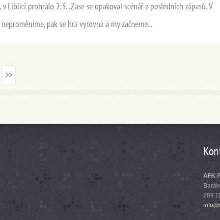
, v Liblici prohrálo 2:3. „Zase se opakoval scénář z posledních zápasů. V
é neproměníme, pak se hra vyrovná a my začneme...
>>
Kon
AFK 
Barák
289 1
info@