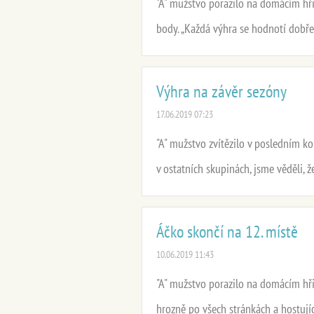
"A" mužstvo porazilo na domácím hřiš
body. „Každá výhra se hodnotí dobře,
Výhra na závěr sezóny
17.06.2019 07:23
"A" mužstvo zvítězilo v posledním ko
v ostatních skupinách, jsme věděli, ž
Áčko skončí na 12. místě
10.06.2019 11:43
"A" mužstvo porazilo na domácím hři
hrozně po všech stránkách a hostujíc