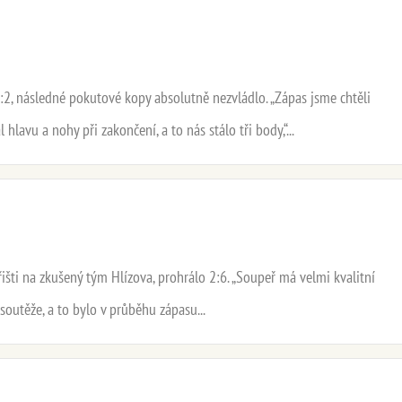
:2, následné pokutové kopy absolutně nezvládlo. „Zápas jsme chtěli
hlavu a nohy při zakončení, a to nás stálo tři body,“...
šti na zkušený tým Hlízova, prohrálo 2:6. „Soupeř má velmi kvalitní
 soutěže, a to bylo v průběhu zápasu...