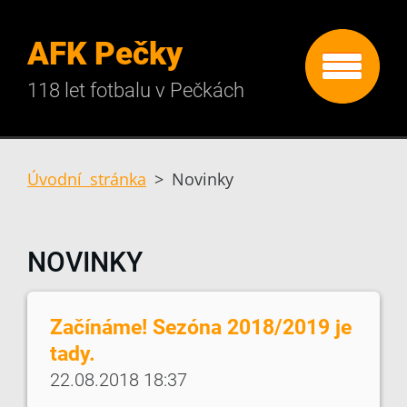
AFK Pečky
118 let fotbalu v Pečkách
Úvodní stránka
>
Novinky
NOVINKY
Začínáme! Sezóna 2018/2019 je
tady.
22.08.2018 18:37