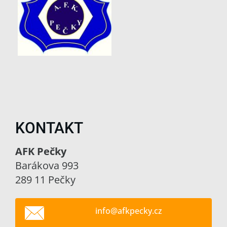
KONTAKT
AFK Pečky
Barákova 993
289 11 Pečky
info@afk
pecky.cz